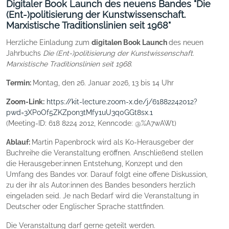
Digitaler Book Launch des neuens Bandes "Die
(Ent-)politisierung der Kunstwissenschaft.
Marxistische Traditionslinien seit 1968"
Herzliche Einladung zum
digitalen Book Launch
des neuen
Jahrbuchs
Die (Ent-)politisierung der Kunstwissenschaft.
Marxistische Traditionslinien seit 1968
.
Termin:
Montag, den 26. Januar 2026, 13 bis 14 Uhr
Zoom-Link:
https://kit-lecture.zoom-x.de/j/61882242012?
pwd=3XPoOf5ZKZpon3tMfy1uU3q0GGt8sx.1
(Meeting-ID: 618 8224 2012, Kenncode: @%A7wAWt)
Ablauf:
Martin Papenbrock wird als Ko-Herausgeber der
Buchreihe die Veranstaltung eröffnen. Anschließend stellen
die Herausgeber:innen Entstehung, Konzept und den
Umfang des Bandes vor. Darauf folgt eine offene Diskussion,
zu der ihr als Autor:innen des Bandes besonders herzlich
eingeladen seid. Je nach Bedarf wird die Veranstaltung in
Deutscher oder Englischer Sprache stattfinden.
Die Veranstaltung darf gerne geteilt werden.