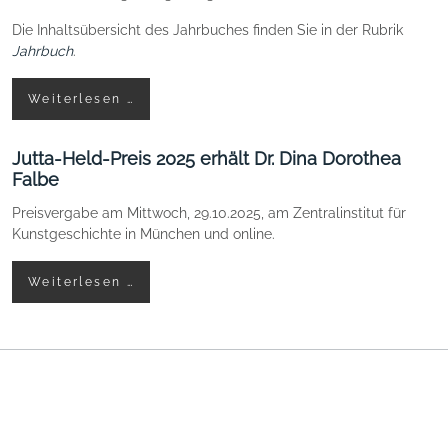
Die Inhaltsübersicht des Jahrbuches finden Sie in der Rubrik
Jahrbuch
.
Weiterlesen …
Jutta-Held-Preis 2025 erhält Dr. Dina Dorothea
Falbe
Preisvergabe am Mittwoch, 29.10.2025, am Zentralinstitut für
Kunstgeschichte in München und online.
Weiterlesen …
© 1985-2026 | Guernica Gesellschaft e.V, |
Kontakt
|
Datenschutz
|
Impressum
| Webdesign & Hosting
IT service
Mächtlinger - Willkommen in Imternet